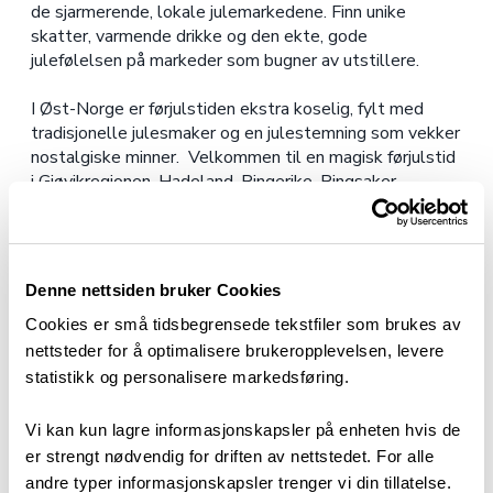
de sjarmerende, lokale julemarkedene. Finn unike
skatter, varmende drikke og den ekte, gode
julefølelsen på markeder som bugner av utstillere.
I Øst-Norge er førjulstiden ekstra koselig, fylt med
tradisjonelle julesmaker og en julestemning som vekker
nostalgiske minner. Velkommen til en magisk førjulstid
i Gjøvikregionen, Hadeland, Ringerike, Ringsaker,
Elverum og Kongsvinger! Her er det lett å finne roen og
julens magi – julefølelsen er til å ta og føle på!
Her finner du julemarkedene som arrangeres av
Denne nettsiden bruker Cookies
turistkontorets medlemmer.
Cookies er små tidsbegrensede tekstfiler som brukes av
nettsteder for å optimalisere brukeropplevelsen, levere
statistikk og personalisere markedsføring.
Vi kan kun lagre informasjonskapsler på enheten hvis de
er strengt nødvendig for driften av nettstedet. For alle
andre typer informasjonskapsler trenger vi din tillatelse.