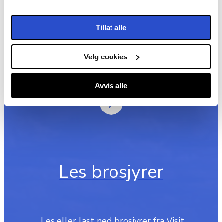
Få nyhetsbrev
Tillat alle
Vi holder deg oppdatert om hva
Velg cookies
som skjer i Øst-Norge.
Avvis alle
Les brosjyrer
‎ Les eller last ned brosjyrer fra Visit