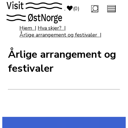
top-anchor
top-anchor
(0)
Hjem
|
Hva skjer?
|
Årlige arrangement og festivaler
|
Årlige arrangement og
festivaler