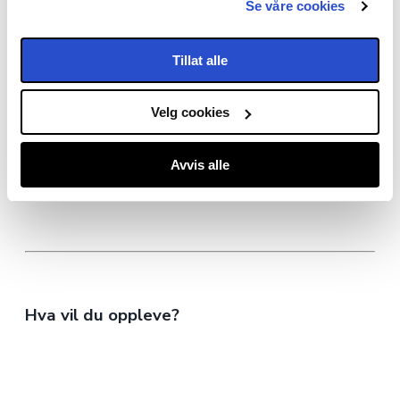
Se våre cookies
Fru G. - Landlivskafé
E
o
Fru G ønsker deg velkommen til en unik
Tillat alle
kafe og idyllisk hage som bare må
sa
K
oppleves! Fru…
k
C
Velg cookies
Hurtigvisning
Les mer
Avvis alle
Hva vil du oppleve?