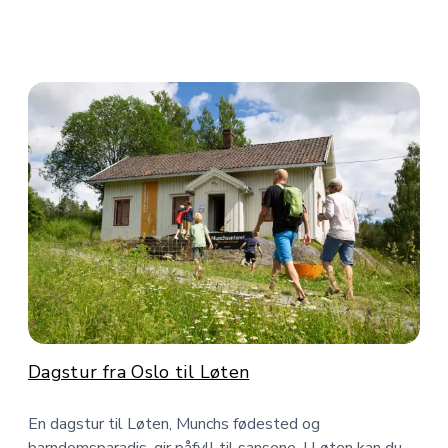
Dagstur fra Oslo til Løten
En dagstur til Løten, Munchs fødested og
barndomsparadis, gir påfyll til sansene. I Løten kan du