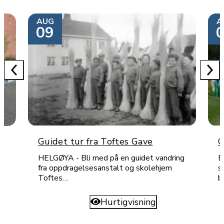
AUG
A
09
Guidet tur fra Toftes Gave
O
HELGØYA - Bli med på en guidet vandring
B
fra oppdragelsesanstalt og skolehjem
s
Toftes…
b
Hurtigvisning
Les mer