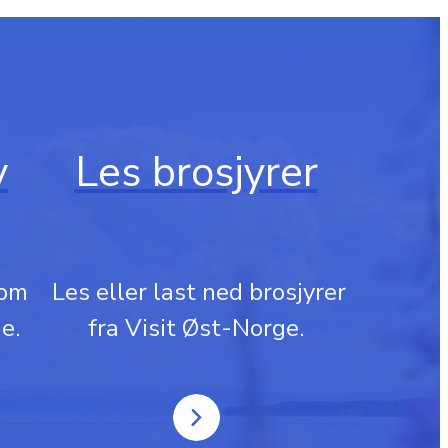
v
Les brosjyrer
 om
‎ Les eller last ned brosjyrer
e.
fra Visit Øst-Norge.