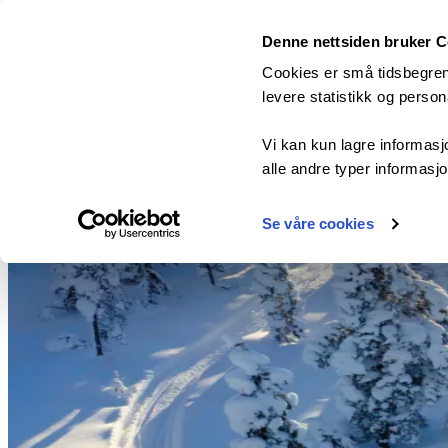
top-anchor
top-anchor
Denne nettsiden bruker 
Cookies er små tidsbegrens
levere statistikk og perso
Vi kan kun lagre informasj
alle andre typer informasjon
Se våre cookies