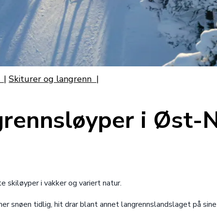
g
|
Skiturer og langrenn
|
grennsløyper i Øst-
 skiløyper i vakker og variert natur.
 snøen tidlig, hit drar blant annet langrennslandslaget på sine 