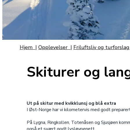
Hjem
|
Opplevelser
|
Friluftsliv og turforsla
Skiturer og lan
Ut på skitur med kvikklunsj og blå extra
I Øst-Norge har vi kilometervis med godt preparerte
På Lygna, Ringkollen, Totenåsen og Sjusjøen kommer
også et svært godt lysløypenett.