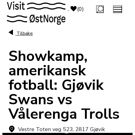
top-anchor
top-anchor
(0)
Tilbake
Showkamp,
amerikansk
fotball: Gjøvik
Swans vs
Vålerenga Trolls
Vestre Toten veg 523
,
2817 Gjøvik