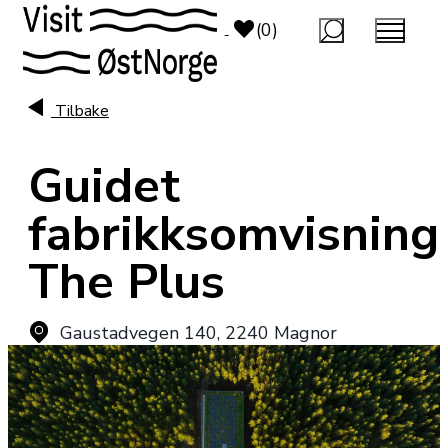
top-anchor
top-anchor
(0)
Tilbake
Guidet
fabrikksomvisning
The Plus
Gaustadvegen 140
,
2240 Magnor