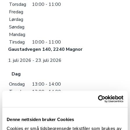
Torsdag
10:00 - 11:00
Fredag
Lørdag
Søndag
Mandag
Tirsdag
10:00 - 11:00
Gaustadvegen 140, 2240 Magnor
1. juli 2026 - 23. juli 2026
Dag
Onsdag
13:00 - 14:00
Torsdag
13:00 - 14:00
Fredag
13:00 - 14:00
Lørdag
Søndag
Denne nettsiden bruker Cookies
Mandag
Cookies er små tidsbegrensede tekstfiler som brukes av
Tirsdag