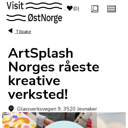
top-anchor
top-anchor
(0)
Tilbake
ArtSplash
Norges råeste
kreative
verksted!
Glassverksvegen 9
,
3520 Jevnaker